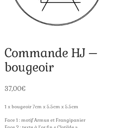
Bol
Coquetier
Mug
Commande HJ –
Plat à Tarte
bougeoir
Pour Offrir
Naissance
37,00
€
Baptême
1 x bougeoir 7cm x 5.5cm x 5.5cm
Communion
Face 1 : motif Armus et Frangipanier
Confirmation
Face 2 : texte à l’or fin « Clotilde »