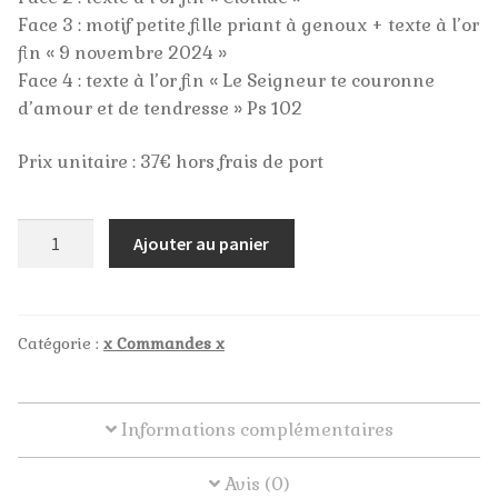
Face 3 : motif petite fille priant à genoux + texte à l’or
fin « 9 novembre 2024 »
Profession de Foi
Face 4 : texte à l’or fin « Le Seigneur te couronne
d’amour et de tendresse » Ps 102
Pour vos Invités
Prix unitaire : 37€ hors frais de port
Stages / ateliers
Mariages et anniversaires
quantité
Ajouter au panier
de
Commande
Se souvenir
HJ
-
Catégorie :
x Commandes x
Les collections
bougeoir
Animations en paroisse
Informations complémentaires
Blanc et or
Avis (0)