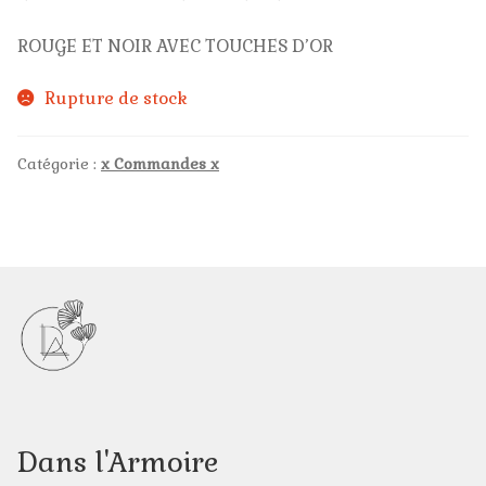
ROUGE ET NOIR AVEC TOUCHES D’OR
Profession de Foi
Rupture de stock
Pour vos Invités
Catégorie :
x Commandes x
Stages / ateliers
Mariages et anniversaires
Se souvenir
Les collections
Animations en paroisse
Blanc et or
Dans l'Armoire