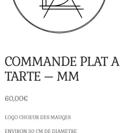
Bol
Coquetier
Mug
Plat à Tarte
COMMANDE PLAT A
Pour Offrir
TARTE – MM
Naissance
60,00
€
Baptême
Communion
LOGO CHOEUR DES MAUGES
ENVIRON 30 CM DE DIAMETRE
Confirmation