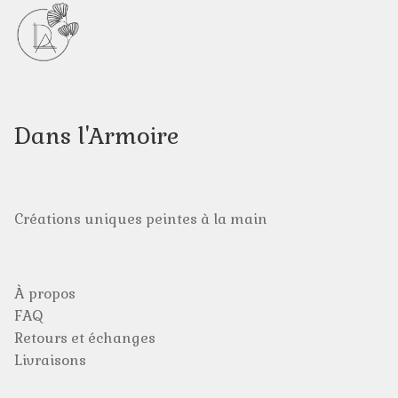
Profession de Foi
Pour vos Invités
Dans l'Armoire
Stages / ateliers
Mariages et anniversaires
Créations uniques peintes à la main
Se souvenir
Les collections
À propos
FAQ
Animations en paroisse
Retours et échanges
Livraisons
Blanc et or