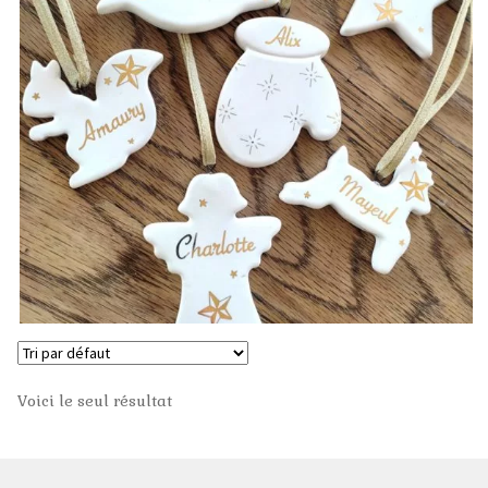
Bol
Coquetier
Mug
Plat à Tarte
Pour Offrir
Naissance
Baptême
Voici le seul résultat
Communion
Confirmation